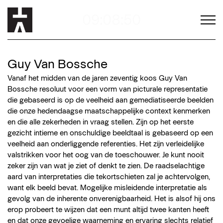
09:08:48
Guy Van Bossche
Vanaf het midden van de jaren zeventig koos Guy Van
Bossche resoluut voor een vorm van picturale representatie
die gebaseerd is op de veelheid aan gemediatiseerde beelden
die onze hedendaagse maatschappelijke context kenmerken
en die alle zekerheden in vraag stellen. Zijn op het eerste
gezicht intieme en onschuldige beeldtaal is gebaseerd op een
veelheid aan onderliggende referenties. Het zijn verleidelijke
valstrikken voor het oog van de toeschouwer. Je kunt nooit
zeker zijn van wat je ziet of denkt te zien. De raadselachtige
aard van interpretaties die tekortschieten zal je achtervolgen,
want elk beeld bevat. Mogelijke misleidende interpretatie als
gevolg van de inherente onverenigbaarheid. Het is alsof hij ons
erop probeert te wijzen dat een munt altijd twee kanten heeft
en dat onze gevoelige waarneming en ervaring slechts relatief