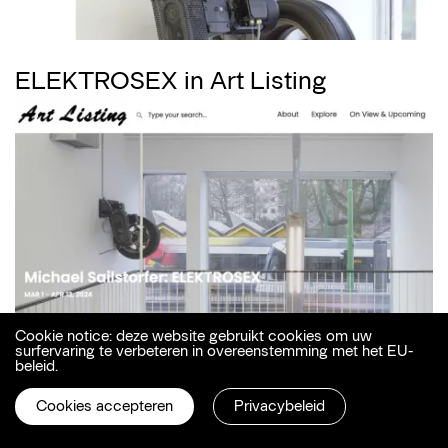
ELEKTROSEX in Art Listing
Cookie notice: deze website gebruikt cookies om uw
Michael Sailstorfer Interview /
surfervaring te verbeteren in overeenstemming met het EU-
beleid.
Starting point of the exhibition
Cookies accepteren
Privacybeleid